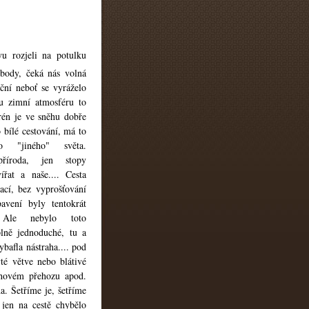
u rozjeli na potulku
 body, čeká nás volná
iční neboť se vyráželo
u zimní atmosféru to
erén je ve sněhu dobře
 bílé
cestování, má to
o "jiného" světa.
příroda, jen stopy
ířat a naše.... Cesta
ací, bez vyprošťování
avení byly tentokrát
. Ale nebylo to
to
plně jednoduché, tu a
ybafla nástraha.... pod
té větve nebo blátivé
hovém přehozu apod.
a. Šetříme je, šetříme
 jen na cestě chybělo