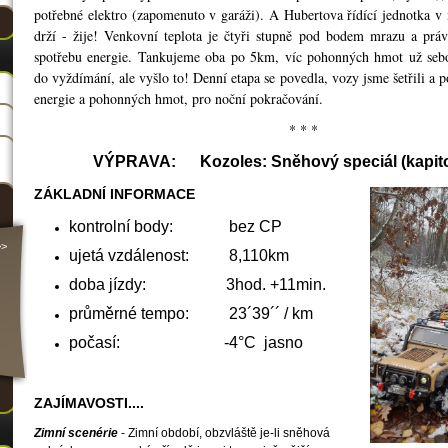
potřebné elektro (zapomenuto v garáži). A Hubertova řídící jednotka v
drží - žije! Venkovní teplota je čtyři stupně pod bodem mrazu a právě
spotřebu energie. Tankujeme oba po 5km, víc pohonných hmot už seb
do vyždímání, ale vyšlo to! Denní etapa se povedla, vozy jsme šetřili a 
energie a pohonných hmot, pro noční pokračování.
* * *
VÝPRAVA: Kozoles: Sněhový speciál (kapitol
ZÁKLADNÍ INFORMACE
kontrolní body: bez CP
>>
ujetá vzdálenost: 8,110km
doba jízdy: 3hod. +11min.
průměrné tempo: 23´39´´ / km
počasí: -4°C jasno
ZAJÍMAVOSTI....
Zimní scenérie
- Zimní období, obzvláště je-li sněhová