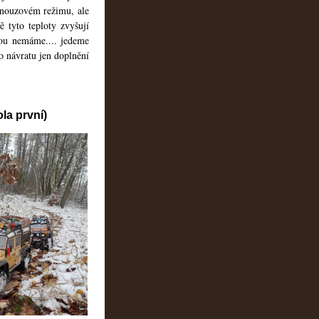
 nouzovém režimu, ale
 tyto teploty zvyšují
ou nemáme.... jedeme
po návratu jen doplnění
a první)