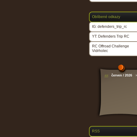
Oblíbené odkazy
IG: defenders_trip_rc
YT: Defenders Trip RC
RC Offroad Challenge
Vidrholec
<<
červen / 2026
RSS