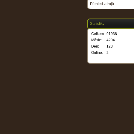
Přehled zdrojů
Statistiky
Celkem:
91938
Měsíc:
4204
Den:
123
Online:
2