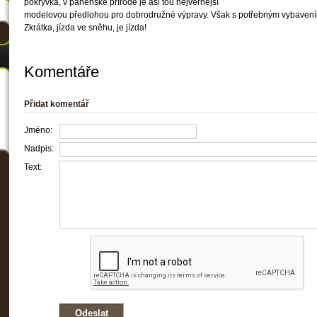
pokrývka, v panenské přírodě je asi tou nejvěrnější
modelovou předlohou pro dobrodružné výpravy. Však s potřebným vybavením,
Zkrátka, jízda ve sněhu, je jízda!
Komentáře
Přidat komentář
Jméno:
Nadpis:
Text: