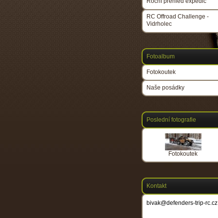
Roční přehled expedic
RC Offroad Challenge -
Vidrholec
Fotoalbum
Fotokoutek
Naše posádky
Poslední fotografie
Fotokoutek
Kontakt
bivak@defenders-trip-rc.cz