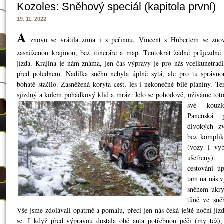
Kozoles: Sněhový speciál (kapitola první)
19. 11. 2022
A
znovu se vrátila zima i s peřinou. Vincent s Hubertem se znov
zasněženou krajinou, bez itineráře a map. Tentokrát žádné průjezdné
jízda. Krajina je nám známa, jen čas výpravy je pro nás vcelku
netrad
před polednem. Nadílka sněhu nebyla úplně sytá, ale pro tu správno
bohatě stačilo. Zasněžená ko
ryta cest, les i nekonečné bílé planiny. T
sjízdný a kolem pohádkový klid a mráz. Jelo se pohodově, užíváme toto
své kouzl
Panenská 
divokých zv
bez komplik
(vozy i vyb
ušetřeny)
cestování ú
tam na nás v
sněhem ukry
tůně ve sně
Vše jsme zdolávali opatrně a pomalu, přeci jen nás čeká ještě noční jízd
se. I když před výpravou dostala obě auta potřebnou péči (my též),