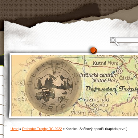
Úvod
»
Defender Trophy RC 2022
»
Kozoles: Sněhový speciál (kapitola první)