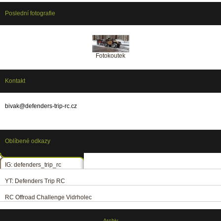
Poslední fotografie
Fotokoutek
Kontakt
bivak@defenders-trip-rc.cz
Oblíbené odkazy
IG: defenders_trip_rc
YT: Defenders Trip RC
RC Offroad Challenge Vidrholec
Archiv