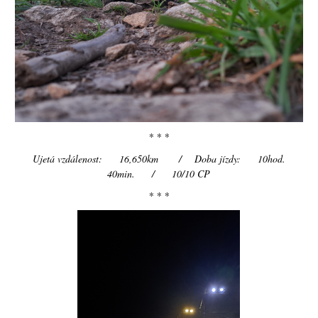
* * *
Ujetá vzdálenost: 16,650km / Doba jízdy: 10hod.
40min. / 10/10 CP
* * *