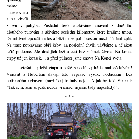
máme
natrénováno
a za chvíli
znovu v pohybu. Poslední úsek zdoláváme unaveni z dnešního
dlouhého putování a užíváme poslední kilometry, které krájíme tmou.
Definitivně opouštíme les a blížíme se polní cestou mezi pláněmi zpět.
Na trase potkáváme obří žáby, na poslední chvíli uhýbáme a nějakou
ještě potkáme. Ale dost jich leží u cest bez známek života. Na konec
etapy už jen kousek.... a před půlnocí jsme znovu Na Konci světa.
Letošní nejdelší etapa a ještě se celá vydařila nad očekávání!
Vincent s Hubertem dávají této výpravě vysoké hodnocení. Bez
potřebného vybavení (navijáky) to tady nejde. A jak by řekl Vincent:
"Tak sem, sem se ještě někdy vrátíme, nejsme tady naposledy!".
* * *