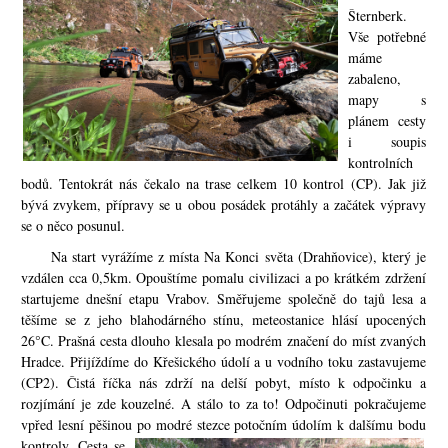
Šternberk.
Vše potřebné
máme
zabaleno,
mapy s
plánem cesty
i soupis
kontrolních
bodů. Tentokrát nás čekalo na trase celkem 10 kontrol (CP). Jak již
bývá zvykem, přípravy se u obou posádek protáhly a začátek výpravy
se o něco posunul.
Na start vyrážíme z místa Na Konci světa (Drahňovice), který je
vzdálen cca 0,5km. Opouštíme pomalu civilizaci a po krátkém zdržení
startujeme dnešní etapu Vrabov. Směřujeme společně do tajů lesa a
těšíme se z jeho blahodárného stínu, meteostanice hlásí upocených
26°C. Prašná cesta dlouho klesala po modrém značení do míst zvaných
Hradce. Přijíždíme do Křešického údolí a
u vodního toku zastavujeme
(CP2). Čistá říčka nás zdrží na delší pobyt, místo k odpočinku a
rozjímání je zde kouzelné. A stálo to za to! Odpočinuti pokračujeme
vpřed lesní pěšinou p
o modré stezce potočním údolím k dalšímu bodu
kontroly. Cesta se