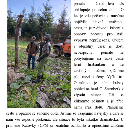
proudu a život lesa nás
obklopuje po celou dobu. O
les je zde pečováno, musíme
objíždět hlavní značenou
cestu, ta je z důvodu kácení a
obnovy porostu pro naši
výpravu neprůjezdná. Ovšem
i objízdný úsek je dosti
nebezpečný, pomalu se
pohybujeme na úzké cestě
lesní hrabankou a se
zavřenýma očima sjíždíme
pád mezi kořeny. Vyšlo to!
Odměnou je nám krásný
pohled na hrad Č. Šternberk v
západu slunce. Dál se
klikatíme pěšinou a je před
námi sráz dolů. Plánujeme
cestu a opatrně se suneme dolů. Jistíme se vzájemně navijáky a daří se
nám vše úspěšně překonat, ale situace to byla vskutku dramatická. U
pramene Katovky (CP6) se znatelně ochladilo a opouštíme značené