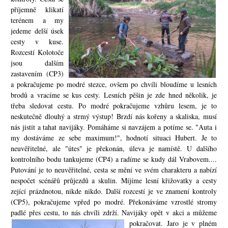
příjemně klikatí
terénem a my
jedeme delší úsek
cesty v kuse.
Rozcestí Kolotoče
jsou dalším
zastavením (CP3)
a pokračujeme po modré stezce, ovšem po chvíli bloudíme u lesních
brodů a vracíme se kus cesty. Lesních pěšin je zde hned několik, je
třeba sledovat cestu. Po modré pokračujeme vzhůru lesem, je to
neskutečně dlouhý a strmý výstup! Brzdí nás kořeny a skaliska, musí
nás jistit a tahat navijáky. Pomáháme si navzájem a potíme se. "Auta i
my dostáváme ze sebe maximum!", hodnotí situaci Hubert. Je to
neuvěřitelné, ale "útes" je překonán, úleva je namístě. U dalšího
kontrolního bodu tankujeme (CP4) a radíme se kudy dál Vrabovem....
Putování je to neuvěřitelné, cesta se mění ve svém charakteru a nabízí
nespočet scénářů průjezdů a skulin. Míjíme lesní křižovatky a cesty
zející prázdnotou, nikde nikdo. Další rozcestí je ve znamení kontroly
(CP5), pokračujeme vpřed po modré. Překonáváme vzrostlé stromy
padlé přes cestu, to nás chvíli zdrží. Navijáky op
ět v akci a můžeme
pokračovat. Jaro je v plném