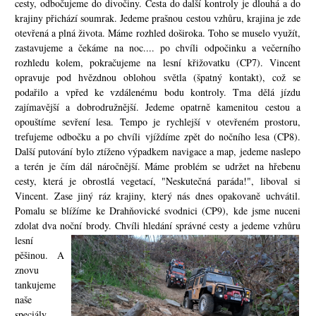
cesty, odbočujeme do divočiny. Cesta do další kontroly je dlouhá a do
krajiny přichází soumrak. Jedeme prašnou cestou vzhůru, krajina je zde
otevřená a plná života. Máme rozhled doširoka. Toho se muselo využít,
zastavujeme a čekáme na noc.... po chvíli odpočinku a večerního
rozhledu kolem, pokračujeme na lesní křižovatku (CP7). Vincent
opravuje pod hvězdnou oblohou světla (špatný kontakt), což se
podařilo a vpřed ke vzdálenému bodu kontroly. Tma dělá jízdu
zajímavější a dobrodružnější. Jedeme opatrně kamenitou cestou a
opouštíme sevření lesa. Tempo je rychlejší v otevřeném prostoru,
trefujeme odbočku a po chvíli vjíždíme zpět do nočního lesa (CP8).
Další putování bylo ztíženo výpadkem navigace
a map, jedeme naslepo
a terén je čím dál náročnější. Máme problém se udržet na hřebenu
cesty, která je obrostlá vegetací, "Neskutečná paráda!", liboval si
Vincent. Zase jiný ráz krajiny, který nás dnes opakova
ně uchvátil.
Pomalu se blížíme ke Drahňovické svodnici (CP9), kde jsme nuceni
zdolat dva noční brody. Chvíli hledání správné cesty
a jedeme vzhůru
lesní
pěšinou. A
znovu
tankujeme
naše
speciály,