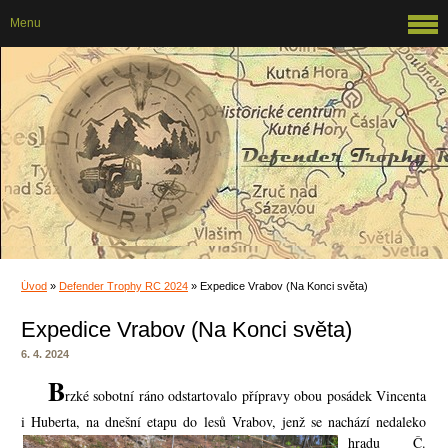
Menu
Úvod
»
Defender Trophy RC 2024
»
Expedice Vrabov (Na Konci světa)
Expedice Vrabov (Na Konci světa)
6. 4. 2024
B
rzké sobotní ráno odstartovalo přípravy obou posádek Vincenta
i Huberta, na dnešní etapu do lesů Vrabov, jenž se
nachází nedaleko
hradu Č.