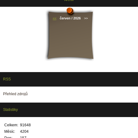
<<
červen / 2026
>>
RSS
Přehled zdrojů
Statistiky
Celkem:
91648
Měsíc:
4204