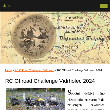
Menu
Úvod
»
RC Offroad Challenge - Vidrholec
»
RC Offroad Challenge Vidrholec 2024
RC Offroad Challenge Vidrholec 2024
S
obotní deštivé ráno
představilo na startu řadu
zkušených závodních
speciálů z různých týmů a