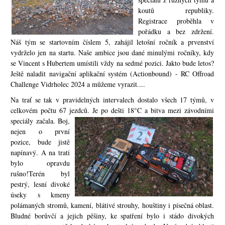
koutů republiky.
Registrace proběhla v
pořádku a bez zdržení.
Náš tým se startovním číslem 5, zahájil letošní ročník a prvenství
vydrželo jen na startu. Naše ambice jsou dané mi
nulými ročníky, kdy
se Vincent s Hubertem umístili vždy na sedmé pozici. Jak
t
o bude letos?
Ještě naladit navigační aplikační systém (Actionbound) - RC Offroad
Challenge Vidrholec 2024 a můžeme vyrazit....
Na trať se tak v pravidelných intervalech dostalo všech 17 týmů, v
celkovém počtu 67 jezdců. Je po dešti 18°C a bitva mezi závodními
speciály začala. Boj
,
nejen o první
pozice, bude jistě
napínavý. A na trati
bylo opravdu
rušno!Terén byl
pestrý, lesní divoké
úseky s kmeny
polámaných stromů, kamení, blátivé strouhy, houštiny i písečná oblast.
Bludné borůvčí a jejich pěšiny, ke spatření bylo i stádo divokých