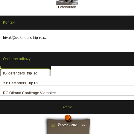
Fotokoutek
Kontakt
bivak@defenders-trip-rc.cz
Oblíbené odkazy
IG: defenders_trip_rc
YT: Defenders Trip RC
RC Offroad Challenge Vidrholec
Archiv
<<
červen / 2026
>>