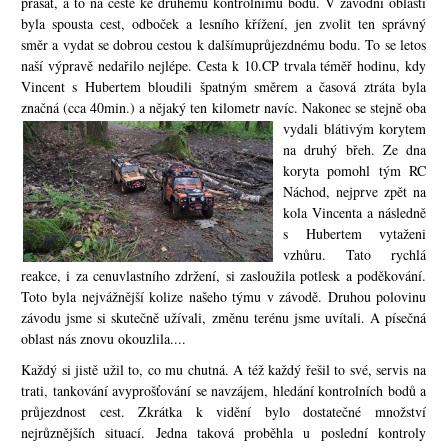
prasat, a to na cestě ke druhému kontrolnímu bodu. V závodní oblasti
byla spousta cest, odboček a lesního křížení, jen zvolit ten správný
směr a vydat se dobrou cestou k dalšímu
průjezdnému bodu. To se letos
naší výpravě nedařilo nejlépe. Cesta k 10.CP trvala téměř hodinu, kdy
Vincent s Hubertem bloudili špatným směrem a časová ztráta byla
značná (cca 40
min.) a nějaký ten kilometr navíc. Nakonec se stejně oba
vydali blátivým koryt
em
na druhý břeh. Ze dna
koryta pomohl tým RC
Náchod, nejprve zpět na
kola Vincenta a následně
s Hubertem vytaženi
vzhůru. Tato rychlá
reakce, i za cenu
vlastního zdržení, si zasloužila potlesk a poděkování.
Toto byla nejvážnější kolize našeho týmu v závodě. Druhou polovinu
závodu jsme si skutečně užívali, změnu terénu jsme uvítali. A písečná
oblast nás znovu okouzlila....
Každý si jistě užil to, co mu chutná. A též každý řešil to své, servis na
trati, tankování a
vyprošťování se navzájem, hledání kontrolních bodů a
průjezdnost cest. Zkrátka k vidění bylo dostatečné množství
nejrůznějších situací. Jedna taková proběhla u poslední kontroly