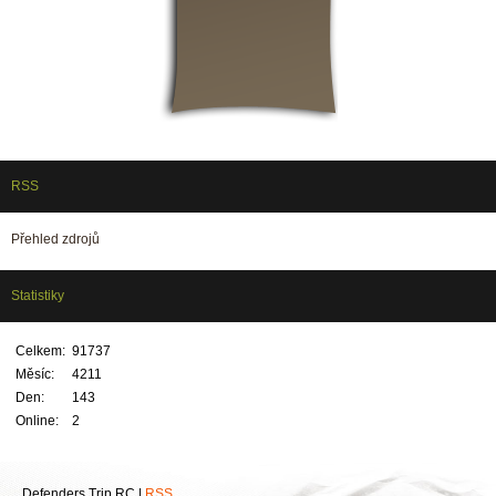
RSS
Přehled zdrojů
Statistiky
Celkem:
91737
Měsíc:
4211
Den:
143
Online:
2
Defenders Trip RC |
RSS