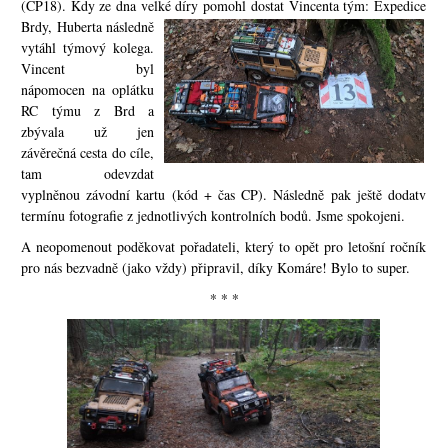
(CP18). Kdy ze dna velké díry pomohl dostat Vinc
ent
a tým: Expedice
Brdy, Huberta následně
vytáhl týmový kolega.
Vincent byl
nápomocen na oplátku
RC týmu z Brd a
zbýv
ala už jen
závěrečná cesta do cíle,
tam odevzdat
vyplněnou závodní kartu (kód + čas CP). Následně pak ještě dodat
v
termínu fotografie z jednotlivých kontrolních bodů. Jsme spokojeni.
A neopomenout poděkovat pořadateli, který to opět pro letošní ročník
pro nás bezv
adně (jako vždy) připravil, díky Komáre! Bylo to super.
* * *