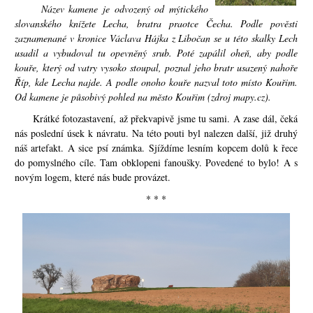
Název kamene je odvozený od mýtického
slovanského knížete Lecha, bratra praotce Čecha. Podle pověsti
zaznamenané v kronice Václava Hájka z Libočan se u této skalky Lech
usadil a vybudoval tu opevněný srub. Poté zapálil oheň, aby podle
kouře, který od vatry vysoko stoupal, poznal jeho bratr usazený nahoře
Říp, kde Lecha najde. A podle onoho kouře nazval toto místo Kouřim.
Od kamene je působivý pohled na město Kouřim (zdroj mapy.cz).
Krátké fotozastavení, až překvapivě jsme tu sami. A zase dál, čeká
nás poslední úsek k návratu. Na této pouti byl nalezen další, již druhý
náš artefakt. A sice psí známka. Sjíždíme lesním kopcem dolů k řece
do pomyslného cíle. Tam obklopeni fanoušky. Povedené to bylo! A s
novým logem, které nás bude provázet.
* * *