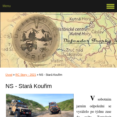
Menu
Úvod
»
RC Story - 2021
»
NS - Stará Kouřim
NS - Stará Kouřim
V
sobotním
jarním odpoledni se
vyráželo po týdnu zase
do světa. Tentokrát