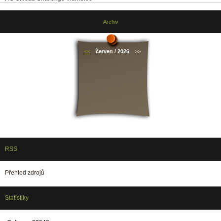
Archiv
<<
červen / 2026
>>
RSS
Přehled zdrojů
Statistiky