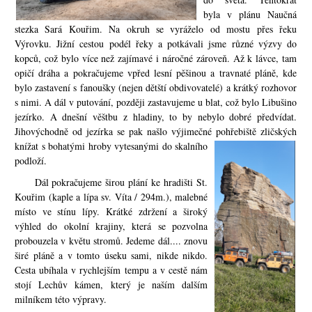
byla v plánu Naučná
stezka Sará Kouřim. Na okruh se vyráželo od mostu přes řeku
Výrovku. Jižní cestou podél řeky a potkávali jsme různé výzvy do
kopců, což bylo více než zajímavé i náročné zároveň. Až k lávce, tam
opičí dráh
a a pokračujeme vpřed lesní pěšinou a travnaté pláně, kde
bylo zastavení s fanoušky (nejen dětští obdivovatelé) a krátký rozhovor
s nimi. A dál v putování, později zastavujeme u blat, což bylo Libušino
jezírko. A dnešní věštbu z hladiny, to by nebylo dobré předvídat.
Jihovýchodně od jezírka se pak našlo výjimečné pohřebiště zličských
knížat s bohatými hroby vytesaný
mi do skalního
podloží.
Dál pokračujeme širou plání ke hradišti St.
Kouřim (kaple a lípa sv. Víta / 294m.), malebné
místo ve stínu lípy. Krátké zdržení a široký
výhled do okolní krajiny, která se pozvolna
probouzela v květu stromů. Jedeme dál.... znovu
širé pláně a v tomto úseku sami, nikde nikdo.
Cesta ubíhala v rychlejším tempu a v cestě nám
stojí Lechův kámen, který je naším dalším
milníkem této výpravy.