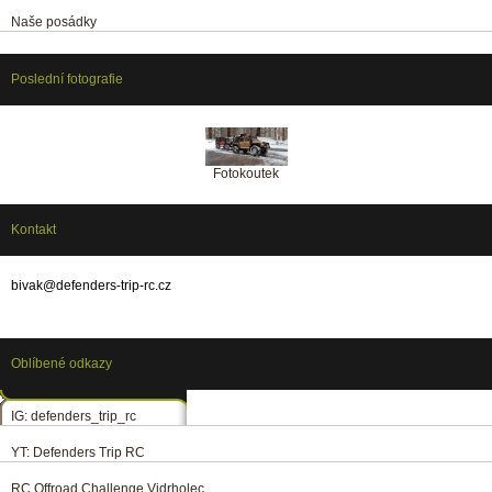
Naše posádky
Poslední fotografie
Fotokoutek
Kontakt
bivak@defenders-trip-rc.cz
Oblíbené odkazy
IG: defenders_trip_rc
YT: Defenders Trip RC
RC Offroad Challenge Vidrholec