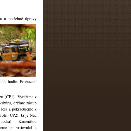
la a potřebné úpravy
ních hodin. Probuzení
bu (CP1). Vyrážíme z
vzhůru, držíme zástup
u lesa a pokračujeme k
trole (CP2), ta je Nad
modrá). Kamenitou
jeme po vrstevnici a