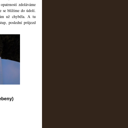
 opatrností zdoláváme
e se blížíme do údolí.
nám už chyběla. A tu
tup, poslední průjezd
řebeny)