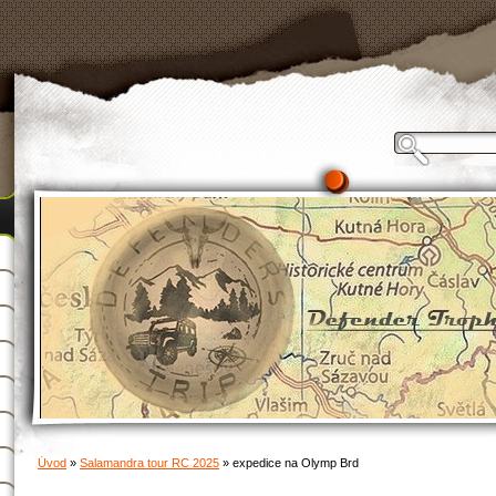
Úvod
»
Salamandra tour RC 2025
»
expedice na Olymp Brd