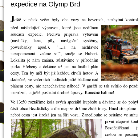
expedice na Olymp Brd
J
eště v pátek večer byly oba vozy na heverech, nezbytná kontro
př
ed
n
á
sledující výpr
avou, které jsou nedílnou
součástí expedic. Pečlivá příprava vybavení
(navijáky, lana, pily, navigač
ní systémy,
powerbanky apod.), "....a na nic
hlavně
nezapomenout, známe se!", směje
se Hubert.
Lokalita je nám známa, zůstávám
e v přírodním
parku Hřebeny a čekáme už jen na finální plán
cesty. Ten by měl být již každou chvíli hotov. A
skutečně, ve večerních hodinách ještě bádáme nad
plánem cesty, nic nenecháváme náhodě. V garáži se tak svítilo do pozd
nervózní, a ještě poslední drobné úpravy. Konečně balíme!
Ve 13:50 roztáčíme kola svých speciálů kupředu a dáváme se do pohy
části obce Bezdědičky a dle map se držíme žluté trasy. Hned stoupáme 
neboť cesta jest široká jen na šíři vozu. Zanedlouho se ocitáme ve stín
první etapové kon
Bezdědičkami (
cestou se posunu