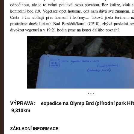
odpočinout, ale je to velmi poutavé, svou povahou. Bez kolize, však s
kontrolní bod č.9. Vegetace opět houstne, což nám dává své znamení, ž
Cesta i čas ubíhají přes kamení i kořeny.... taková jízda terénem 
protínáme dnešní okruh Nad Bezdědičkami (CP10), zbývá poslední ses
divokou vegetací a v 19:21 hodin jsme na konci dalšího poznání.
* * *
VÝPRAVA: expedice na Olymp Brd (přírodní park H
9,310km
ZÁKLADNÍ INFORMACE