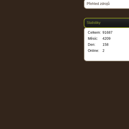
Přehled zdrojů
Statistiky
Celkem:
91687
Měsíc:
4209
Den:
158
Online:
2