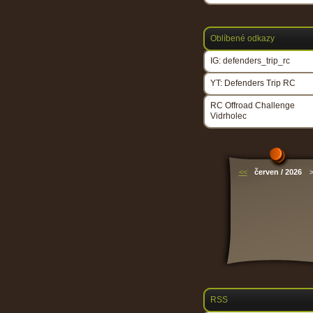
Oblíbené odkazy
IG: defenders_trip_rc
YT: Defenders Trip RC
RC Offroad Challenge
Vidrholec
<<
červen / 2026
RSS