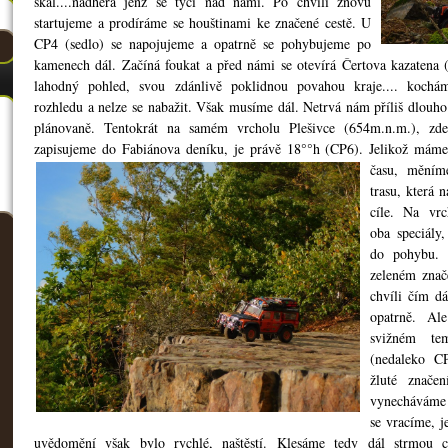
skal....nádhera jenž se tyčí nad námi. Po chvíli znovu
startujeme a prodíráme se houštinami ke značené cestě. U
CP4 (sedlo) se napojujeme a opatrně se pohybujeme po
kamenech dál. Začíná foukat a před námi se otevírá Čertova kazatena 
lahodný pohled, svou zdánlivě poklidnou povahou kraje.... koch
rozhledu a nelze se nabažit. Však musíme dál. Netrvá nám příliš dlouh
plánovaně. Tentokrát na samém vrcholu Plešivce (654m.n.m.), zd
zapisujeme do Fabiánova deníku, je právě 18°°h (CP6). Jelikož mám
času, měním
trasu, která 
cíle. Na vrc
oba speciály
do pohybu. 
zeleném znač
chvíli čím d
opatrně. Al
svižném te
(nedaleko C
žluté znače
vynecháváme
se vracíme, j
uvědomění však bylo rychlé, naštěstí. Klesáme tedy dál strmou c