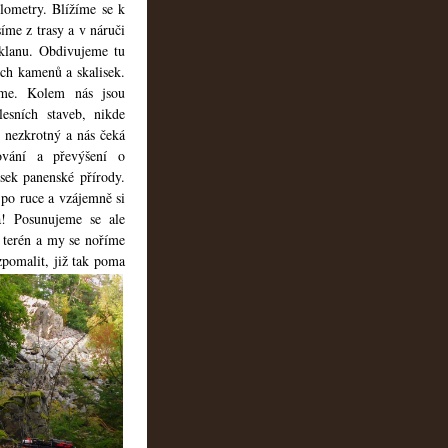
lometry. Blížíme se k
íme z trasy a v náruči
klanu. Obdivujeme tu
ch kamenů a skalisek.
me. Kolem nás jsou
lesních staveb, nikde
k nezkrotný a nás čeká
ování a převýšení o
ek panenské přírody.
 po ruce a vzájemně si
a! Posunujeme se ale
í terén a my se noříme
zpomalit, již tak poma