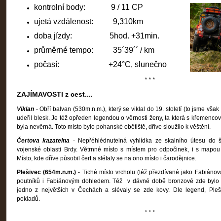
kontrolní body: 9 / 11 CP
ujetá vzdálenost: 9,310km
doba jízdy: 5hod. +31min.
průměrné tempo: 35´39´´ / km
počasí: +24°C, slunečno
* * *
ZAJÍMAVOSTI z cest....
Viklan
- Obří balvan (530m.n.m.), který se viklal do 19. století (to jsme však 
udeřil blesk. Je též opředen legendou o věrnosti ženy, ta která s křemen
byla nevěrná. Toto místo bylo pohanské obětiště, dříve sloužilo k věštění.
Čertova kazatelna
- Nepřéhlédnutelná vyhlídka ze skalního útesu do ši
vojenské oblasti Brdy. Větrnné místo s místem pro odpočinek, i s mapou 
Místo, kde dříve působil čert a slétaly se na ono místo i čarodějnice.
Plešivec (654m.n.m.)
- Tiché místo vrcholu (též přezdívané jako Fabiáno
poutníků i Fabiánovým dohledem. Též v dávné době bronzové zde bylo ro
jedno z největších v Čechách a slévaly se zde kovy. Dle legend, Pleši
pokladů.
* * *