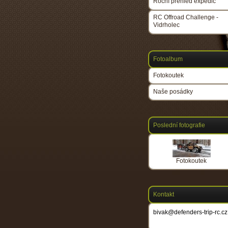
Roční přehled expedic
RC Offroad Challenge -
Vidrholec
Fotoalbum
Fotokoutek
Naše posádky
Poslední fotografie
Fotokoutek
Kontakt
bivak@defenders-trip-rc.cz