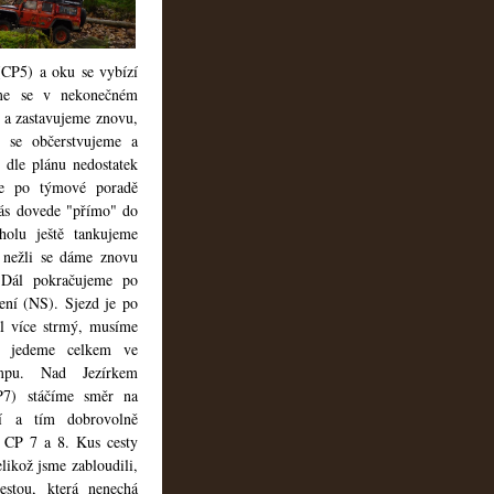
(CP5) a oku se vybízí
áme se v nekonečném
o a zastavujeme znovu,
e se občerstvujeme a
e dle plánu
nedostatek
e po týmové poradě
nás dovede "přímo" do
holu ještě tankujeme
, nežli se dáme znovu
Dál pokračujeme po
ení (NS). Sjezd je po
ál více strmý, musíme
e jedeme celkem ve
mpu. Nad Jezírkem
P7) stáčíme směr na
ní a tím dobrovolně
 CP 7 a 8. Kus cesty
elikož jsme zabloudili,
estou, která nenechá