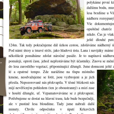
polykáme první ki
dalšímu bodu, mus
lesa brzdíme u Vi
nádheru rozsypaný
Vše dokumentuje
opuštěné chatrče 
nikdo. Čas je vša
ještě dlouhé put
124m. Tak tedy pokračujeme dál úzkou cestou, zdoláváme nádherný ús
Pod námi útesy a tmavé strže, jako hladová ústa. Lana i navijáky máme
několikrát pomáháme zdolat náročné pasáže. Je to napínavá nádher
pomaleji, oproti času, jehož nepřestáváme být účastníky. Znovu se měn
>>
do lesa zarostlého vegetací, připomínající džungli. Jsme donuceni ještě 
lé a opatrné tempo. Zde narážíme na tlupu místního
kmene, neodvažujeme se fotit, jsou vyzbrojeni a je jich
přesila. Nepozorovan
ě nás překvapila. V těsné blízkosti nás
míjí nevěřícným pohledem (ten je oboustranný) a mizí zase
v houští džungle, uf. Vzpamatováváme se z překvapení.
Potřebujeme se dostat na hlavní trasu, kde bude bezpečněji,
ale v pustině lesa bloudíme. Tady jsme nabrali další
minuty. Chvíle odpočinku v úpatí Krkavčích