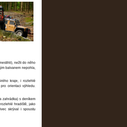
nestihli), nežli do něho
covým balvanem nepohla,
rého kraje, i rozlehlé
pro orientaci výhledu.
va zahrádka) s deníkem
zlehlé hradiště, jako
vec skrýval i spoustu