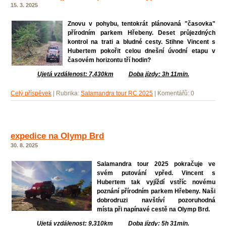
15. 3. 2025
Znovu v pohybu, tentokrát plánovaná "časovka"
přírodním parkem Hřebeny. Deset průjezdných
kontrol na trati a bludné cesty. Stihne Vincent s
Hubertem pokořit celou dnešní úvodní etapu v
časovém horizontu tří hodin?
Ujetá vzdálenost: 7,430km
Doba jízdy: 3h 11min.
Celý příspěvek
|
Rubrika:
Salamandra tour RC 2025
|
Komentářů:
0
expedice na Olymp Brd
30. 8. 2025
Salamandra tour 2025 pokračuje ve
svém putování vpřed. Vincent s
Hubertem tak vyjíždí vstříc novému
poznání přírodním parkem Hřebeny. Naši
dobrodruzi navštíví pozoruhodná
místa při napínavé cestě na Olymp Brd.
Ujetá vzdálenost: 9,310km
Doba jízdy: 5h 31min.