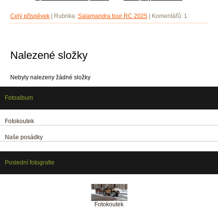
Celý příspěvek
|
Rubrika:
Salamandra tour RC 2025
|
Komentářů:
1
Nalezené složky
Nebyly nalezeny žádné složky
Fotoalbum
Fotokoutek
Naše posádky
Poslední fotografie
Fotokoutek