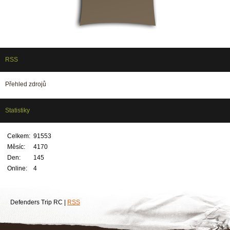
RSS
Přehled zdrojů
Statistiky
Celkem:
91553
Měsíc:
4170
Den:
145
Online:
4
Defenders Trip RC |
RSS