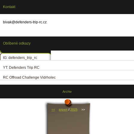
Kontakt
bivak@defenders-trip-rc.cz
Oblíbené odkazy
IG: defenders_trip_rc
YT: Defenders Trip RC
RC Offroad Challenge Vidrholec
Archiv
<<
srpen
/
2025
>>